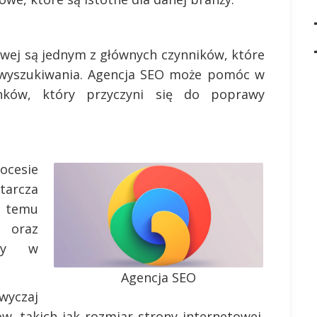
owej są jednym z głównych czynników, które
h wyszukiwania. Agencja SEO może pomóc w
inków, który przyczyni się do poprawy
cesie
tarcza
i temu
ń oraz
kty w
Agencja SEO
wyczaj
w, takich jak rozmiar strony internetowej,