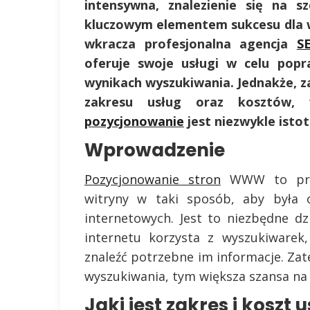
intensywna, znalezienie się na s
kluczowym elementem sukcesu dla wi
wkracza profesjonalna agencja
S
oferuje swoje usługi w celu popr
wynikach wyszukiwania. Jednakże, z
zakresu usług oraz kosztów, 
pozycjonowanie
jest niezwykle istot
Wprowadzenie
Pozycjonowanie stron
WWW to proce
witryny w taki sposób, aby była o
internetowych. Jest to niezbędne d
internetu korzysta z wyszukiwarek
znaleźć potrzebne im informacje. Zat
wyszukiwania, tym większa szansa na t
Jaki jest zakres i koszt 