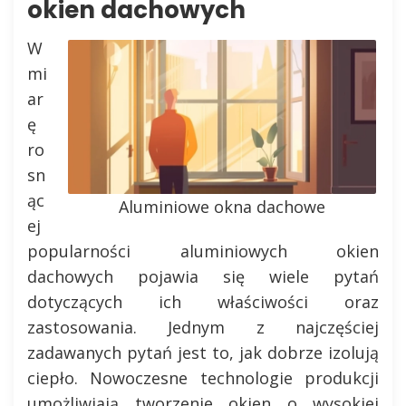
okien dachowych
W
mi
ar
ę
ro
sn
ąc
Aluminiowe okna dachowe
ej
popularności aluminiowych okien
dachowych pojawia się wiele pytań
dotyczących ich właściwości oraz
zastosowania. Jednym z najczęściej
zadawanych pytań jest to, jak dobrze izolują
ciepło. Nowoczesne technologie produkcji
umożliwiają tworzenie okien o wysokiej