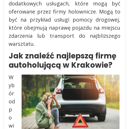
dodatkowych usługach, które mogą być
oferowane przez firmy holownicze. Mogą to
być na przykład usługi pomocy drogowej,
które obejmują naprawę pojazdu na miejscu
zdarzenia lub transport do najbliższego
warsztatu.
Jak znaleźć najlepszą firmę
autoholującą w Krakowie?
W
yb
ór
od
p
o
wi