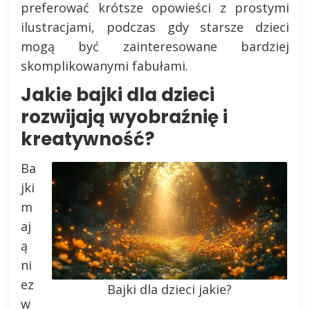
preferować krótsze opowieści z prostymi
ilustracjami, podczas gdy starsze dzieci
mogą być zainteresowane bardziej
skomplikowanymi fabułami.
Jakie bajki dla dzieci
rozwijają wyobraźnię i
kreatywność?
Ba
jki
m
aj
ą
ni
ez
Bajki dla dzieci jakie?
w