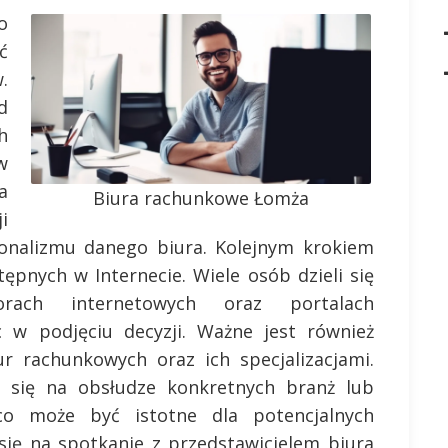
o
ć
.
d
h
w
a
Biura rachunkowe Łomża
i
jonalizmu danego biura. Kolejnym krokiem
ępnych w Internecie. Wiele osób dzieli się
rach internetowych oraz portalach
w podjęciu decyzji. Ważne jest również
ur rachunkowych oraz ich specjalizacjami.
 się na obsłudze konkretnych branż lub
 co może być istotne dla potencjalnych
się na spotkanie z przedstawicielem biura