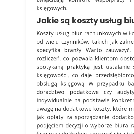
księgowych.
Jakie są koszty usług 
Koszty usług biur rachunkowych w Ło
od wielu czynników, takich jak zakr
specyfika branży. Warto zauważyć,
rozliczeń, co pozwala klientom dos
spotykaną praktyką jest ustalanie 
księgowości, co daje przedsiębior
obsługą księgową. W przypadku bar
doradztwo podatkowe czy audyt
indywidualnie na podstawie konkretn
uwagę na dodatkowe koszty, które mo
jak opłaty za sporządzanie dodatk
podjęciem decyzji o wyborze biura 
firm oraz dokładnie zapoznać się z ic