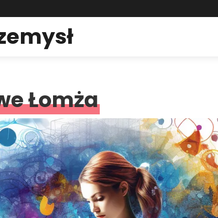
rzemysł
we Łomża