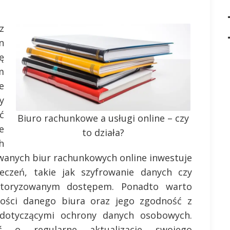
z
n
ę
m
e
y
ć
Biuro rachunkowe a usługi online – czy
e
to działa?
h
wanych biur rachunkowych online inwestuje
czeń, takie jak szyfrowanie danych czy
utoryzowanym dostępem. Ponadto warto
ości danego biura oraz jego zgodność z
dotyczącymi ochrony danych osobowych.
ć o regularne aktualizacje swojego