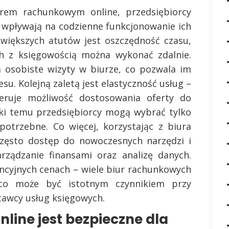
rem rachunkowym online, przedsiębiorcy
e wpływają na codzienne funkcjonowanie ich
jwiększych atutów jest oszczędność czasu,
ch z księgowością można wykonać zdalnie.
na osobiste wizyty w biurze, co pozwala im
su. Kolejną zaletą jest elastyczność usług –
eruje możliwość dostosowania oferty do
ęki temu przedsiębiorcy mogą wybrać tylko
 potrzebne. Co więcej, korzystając z biura
często dostęp do nowoczesnych narzędzi i
rządzanie finansami oraz analizę danych.
cyjnych cenach – wiele biur rachunkowych
, co może być istotnym czynnikiem przy
tawcy usług księgowych.
line jest bezpieczne dla