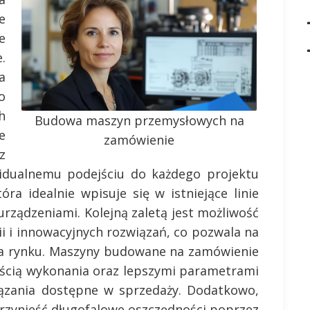
e
e
.
a
o
h
Budowa maszyn przemysłowych na
e
zamówienie
z
widualnemu podejściu do każdego projektu
ra idealnie wpisuje się w istniejące linie
urządzeniami. Kolejną zaletą jest możliwość
i i innowacyjnych rozwiązań, co pozwala na
na rynku. Maszyny budowane na zamówienie
kością wykonania oraz lepszymi parametrami
iązania dostępne w sprzedaży. Dodatkowo,
przynieść długofalowe oszczędności poprzez