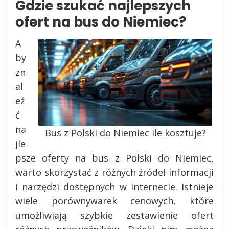
Gdzie szukać najlepszych
ofert na bus do Niemiec?
A
by
zn
al
eź
ć
na
Bus z Polski do Niemiec ile kosztuje?
jle
psze oferty na bus z Polski do Niemiec,
warto skorzystać z różnych źródeł informacji
i narzędzi dostępnych w internecie. Istnieje
wiele porównywarek cenowych, które
umożliwiają szybkie zestawienie ofert