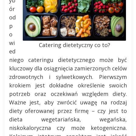
yb
ór
od
p
o
wi
Catering dietetyczny co to?
ed
niego cateringu dietetycznego może być
kluczowy dla osiągnięcia zamierzonych celów
zdrowotnych i sylwetkowych. Pierwszym
krokiem jest dokładne określenie swoich
potrzeb oraz oczekiwań względem diety.
Ważne jest, aby zwrócić uwagę na rodzaj
diety oferowanej przez firmę – czy jest to
dieta wegetariańska, wegańska,
niskokaloryczna czy może ketogeniczna.