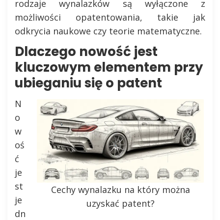
rodzaje wynalazków są wyłączone z
możliwości opatentowania, takie jak
odkrycia naukowe czy teorie matematyczne.
Dlaczego nowość jest
kluczowym elementem przy
ubieganiu się o patent
N
o
w
oś
ć
je
st
Cechy wynalazku na który można
je
uzyskać patent?
dn