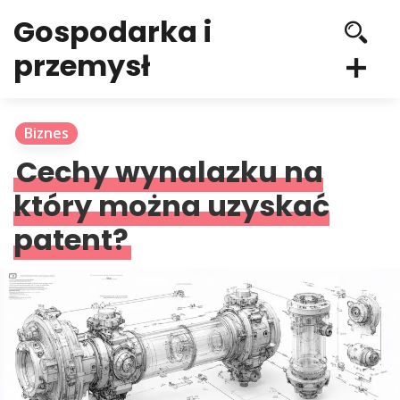
Gospodarka i
przemysł
Biznes
Cechy wynalazku na
który można uzyskać
patent?