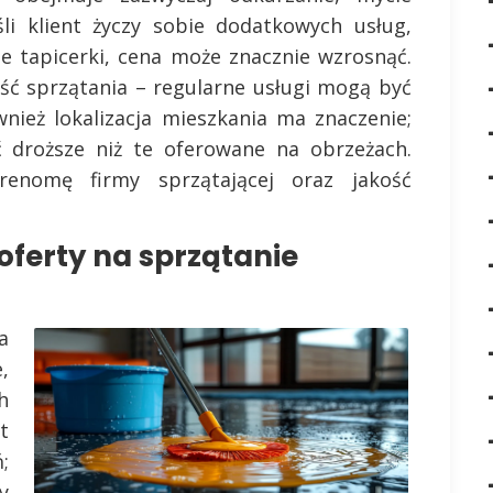
śli klient życzy sobie dodatkowych usług,
ie tapicerki, cena może znacznie wzrosnąć.
ość sprzątania – regularne usługi mogą być
wnież lokalizacja mieszkania ma znaczenie;
droższe niż te oferowane na obrzeżach.
enomę firmy sprzątającej oraz jakość
oferty na sprzątanie
a
,
h
t
;
y