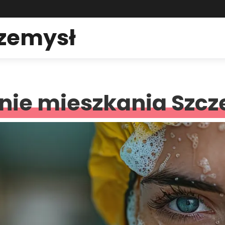
rzemysł
nie mieszkania Szcz