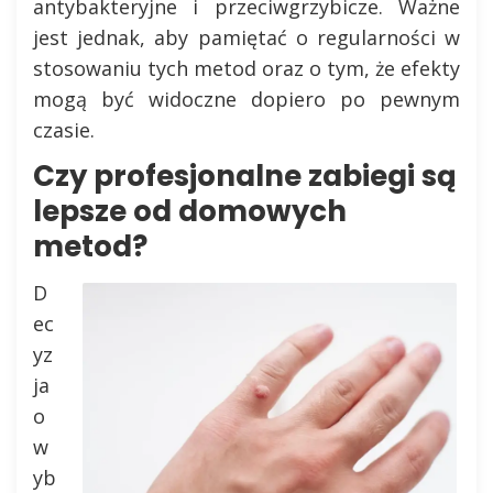
antybakteryjne i przeciwgrzybicze. Ważne
jest jednak, aby pamiętać o regularności w
stosowaniu tych metod oraz o tym, że efekty
mogą być widoczne dopiero po pewnym
czasie.
Czy profesjonalne zabiegi są
lepsze od domowych
metod?
D
ec
yz
ja
o
w
yb