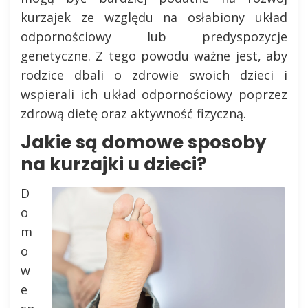
kurzajek ze względu na osłabiony układ
odpornościowy lub predyspozycje
genetyczne. Z tego powodu ważne jest, aby
rodzice dbali o zdrowie swoich dzieci i
wspierali ich układ odpornościowy poprzez
zdrową dietę oraz aktywność fizyczną.
Jakie są domowe sposoby
na kurzajki u dzieci?
D
o
m
o
w
e