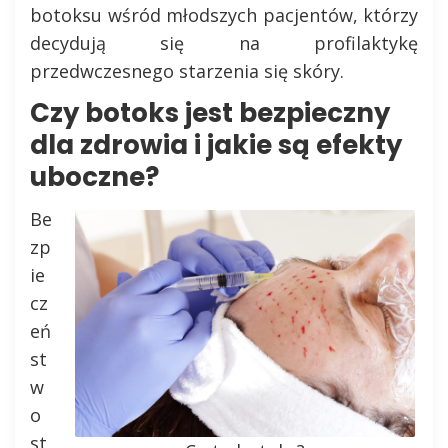
botoksu wśród młodszych pacjentów, którzy
decydują się na profilaktykę
przedwczesnego starzenia się skóry.
Czy botoks jest bezpieczny
dla zdrowia i jakie są efekty
uboczne?
Be
zp
ie
cz
eń
st
w
o
st