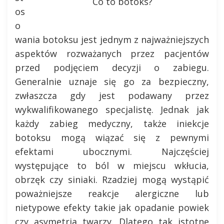
Co to botoks?
os
o
wania botoksu jest jednym z najważniejszych
aspektów rozważanych przez pacjentów
przed podjęciem decyzji o zabiegu.
Generalnie uznaje się go za bezpieczny,
zwłaszcza gdy jest podawany przez
wykwalifikowanego specjalistę. Jednak jak
każdy zabieg medyczny, także iniekcje
botoksu mogą wiązać się z pewnymi
efektami ubocznymi. Najczęściej
występujące to ból w miejscu wkłucia,
obrzęk czy siniaki. Rzadziej mogą wystąpić
poważniejsze reakcje alergiczne lub
nietypowe efekty takie jak opadanie powiek
czy asymetria twarzy. Dlatego tak istotne