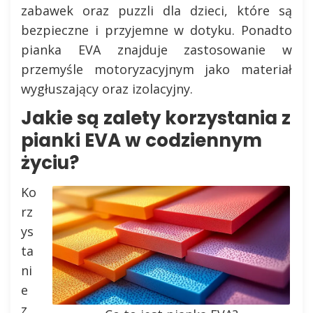
zabawek oraz puzzli dla dzieci, które są
bezpieczne i przyjemne w dotyku. Ponadto
pianka EVA znajduje zastosowanie w
przemyśle motoryzacyjnym jako materiał
wygłuszający oraz izolacyjny.
Jakie są zalety korzystania z
pianki EVA w codziennym
życiu?
Ko
rz
ys
ta
ni
e
z