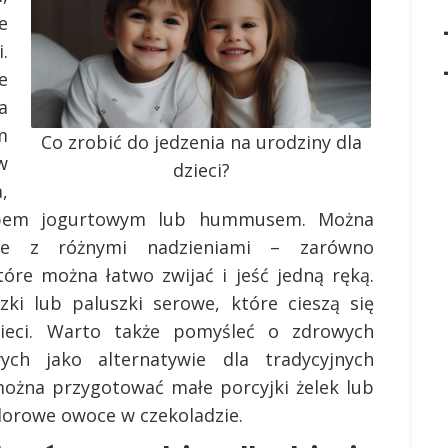
e
.
e
a
m
Co zrobić do jedzenia na urodziny dla
w
dzieci?
,
ipem jogurtowym lub hummusem. Można
lle z różnymi nadzieniami – zarówno
tóre można łatwo zwijać i jeść jedną ręką.
zki lub paluszki serowe, które cieszą się
ieci. Warto także pomyśleć o zdrowych
ch jako alternatywie dla tradycyjnych
 można przygotować małe porcyjki żelek lub
lorowe owoce w czekoladzie.