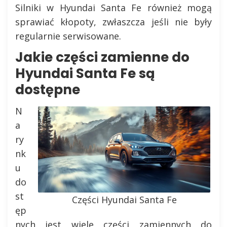
Silniki w Hyundai Santa Fe również mogą
sprawiać kłopoty, zwłaszcza jeśli nie były
regularnie serwisowane.
Jakie części zamienne do
Hyundai Santa Fe są
dostępne
N
a
ry
nk
u
do
st
Części Hyundai Santa Fe
ęp
nych jest wiele części zamiennych do