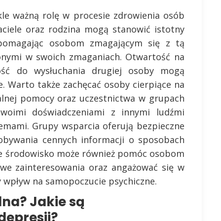
le ważną rolę w procesie zdrowienia osób
jaciele oraz rodzina mogą stanowić istotny
 pomagając osobom zmagającym się z tą
onymi w swoich zmaganiach. Otwartość na
ść do wysłuchania drugiej osoby mogą
e. Warto także zachęcać osoby cierpiące na
alnej pomocy oraz uczestnictwa w grupach
swoimi doświadczeniami z innymi ludźmi
emami. Grupy wsparcia oferują bezpieczne
dobywania cennych informacji o sposobach
ące środowisko może również pomóc osobom
owe zainteresowania oraz angażować się w
y wpływ na samopoczucie psychiczne.
lna? Jakie są
depresji?