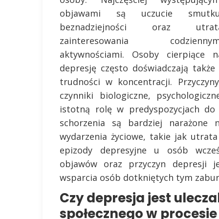
objawami są uczucie smutku
beznadziejności oraz utrat
zainteresowania codziennym
aktywnościami. Osoby cierpiące n
depresję często doświadczają takż
trudności w koncentracji. Przyczy
czynniki biologiczne, psychologic
istotną rolę w predyspozycjach do 
schorzenia są bardziej narażone n
wydarzenia życiowe, takie jak utrat
epizody depresyjne u osób wcześn
objawów oraz przyczyn depresji je
wsparcia osób dotkniętych tym zabu
Czy depresja jest ulecz
społecznego w procesie