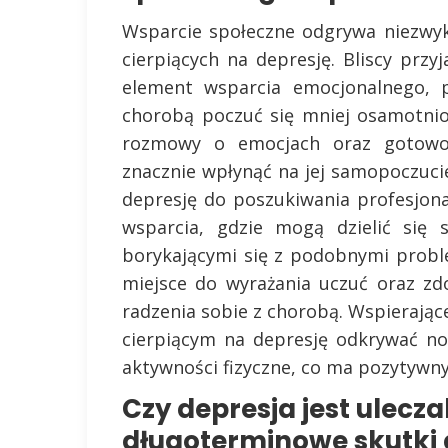
Wsparcie społeczne odgrywa niezwyk
cierpiących na depresję. Bliscy przy
element wsparcia emocjonalnego,
chorobą poczuć się mniej osamotni
rozmowy o emocjach oraz gotowo
znacznie wpłynąć na jej samopoczuci
depresję do poszukiwania profesjon
wsparcia, gdzie mogą dzielić się 
borykającymi się z podobnymi probl
miejsce do wyrażania uczuć oraz z
radzenia sobie z chorobą. Wspieraj
cierpiącym na depresję odkrywać n
aktywności fizyczne, co ma pozytywn
Czy depresja jest ulecza
długoterminowe skutki 