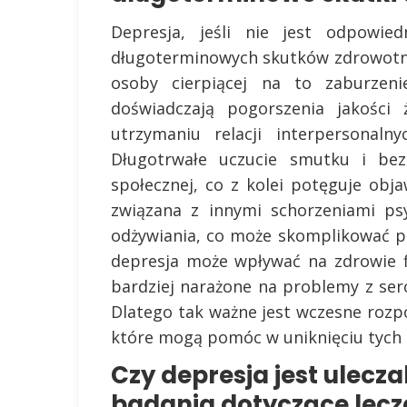
Depresja, jeśli nie jest odpowie
długoterminowych skutków zdrowotny
osoby cierpiącej na to zaburzeni
doświadczają pogorszenia jakości
utrzymaniu relacji interpersonal
Długotrwałe uczucie smutku i bezn
społecznej, co z kolei potęguje obja
związana z innymi schorzeniami psy
odżywiania, co może skomplikować pr
depresja może wpływać na zdrowie f
bardziej narażone na problemy z ser
Dlatego tak ważne jest wczesne rozpo
które mogą pomóc w uniknięciu tych
Czy depresja jest ulecz
badania dotyczące lecz