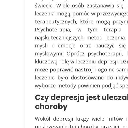
świecie. Wiele osób zastanawia się, 
leczenia mogą pomóc w przezwyciężen
terapeutycznych, które mogą przyn
Psychoterapia, w tym terapia p
najskuteczniejszych metod leczeni
myśli i emocje oraz nauczyć się
myślowymi. Oprócz psychoterapii, 
kluczową rolę w leczeniu depresji. D
może poprawić nastrój i ogólne samo
leczenie było dostosowane do indy
wyborze metody powinien podjąć spec
Czy depresja jest ulecza
choroby
Wokół depresji krąży wiele mitów 
postrzeganie tej choroby oraz jej le