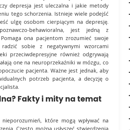
czy depresja jest uleczalna i jakie metody
iu tego schorzenia. Istnieje wiele podejść
ieść ulgę osobom cierpiącym na depresję.
oznawczo-behawioralna, jest jedną z
a. Pomaga ona pacjentom zrozumieć swoje
 radzić sobie z negatywnymi wzorcami
leki przeciwdepresyjne również odgrywają
ziałają one na neuroprzekaźniki w mózgu, co
poczucie pacjenta. Ważne jest jednak, aby
widualnych potrzeb pacjenta, a decyzję o
jalista.
lna? Fakty i mity na temat
i nieporozumień, które mogą wpływać na
czenia. Często można usłyszeć stwierdzenia