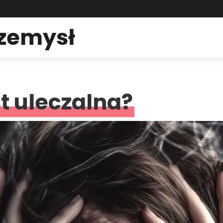
rzemysł
t uleczalna?