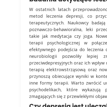
W ostatnich latach przeprowadzono
metod leczenia depresji, co przyc
terapeutycznych. Naukowcy badają 
poznawczo-behawioralna, leki prze
takie jak medytacja czy joga. Now
terapii psychologicznej w połącz
efektywnego podejścia do leczenia d
neurobiologii pozwoliły lepiej 
przeciwdepresyjnych oraz ich wpływ
terapią elektrowstrząsową oraz no
przynoszą obiecujące wyniki w kontek
inne formy terapii. Warto zwrócić u
psychodelikach, które wykazują 
zmagających się z przewlekłymi obja
Czy depresja jest ulecz