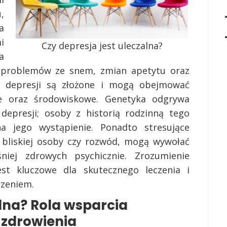
,
a
i
Czy depresja jest uleczalna?
a
e problemów ze snem, zmian apetytu oraz
ny depresji są złożone i mogą obejmować
zne oraz środowiskowe. Genetyka odgrywa
depresji; osoby z historią rodzinną tego
a jego wystąpienie. Ponadto stresujące
a bliskiej osoby czy rozwód, mogą wywołać
iej zdrowych psychicznie. Zrozumienie
st kluczowe dla skutecznego leczenia i
rzeniem.
alna? Rola wsparcia
 zdrowienia