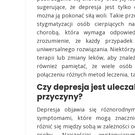
sugerujące, że depresja jest tylk
można ją pokonać siłą woli. Takie pr
stygmatyzacji osób cierpiących n
chorobą, która wymaga odpowiedn
zrozumienie, że każdy przypadek
uniwersalnego rozwiązania. Niektór
terapii lub zmiany leków, aby znale
również pamiętać, że wiele osób
połączeniu różnych metod leczenia, ta
Czy depresja jest ulecza
przyczyny?
Depresja objawia się różnorodnym
symptomami, które mogą znaczni
różnić się między sobą w zależności o
osoby. Najczęściej występującym