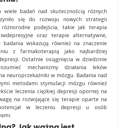
 wiele badań nad skutecznością różnych
zyniło się do rozwoju nowych strategii
różnorodne podejścia, takie jak terapia
ciwdepresyjne oraz terapie alternatywne,
e badania wskazują również na znaczenie
eniu z farmakoterapią jako najbardziej
epresji. Ostatnie osiągnięcia w dziedzinie
zrozumieć mechanizmy działania leków
 na neuroprzekaźniki w mózgu. Badania nad
wymi metodami stymulacji mózgu również
ście leczenia ciężkiej depresji opornej na
wagę na rozwijające się terapie oparte na
potencjał w leczeniu depresji u osób
wami.
alna? Jak ważna jest