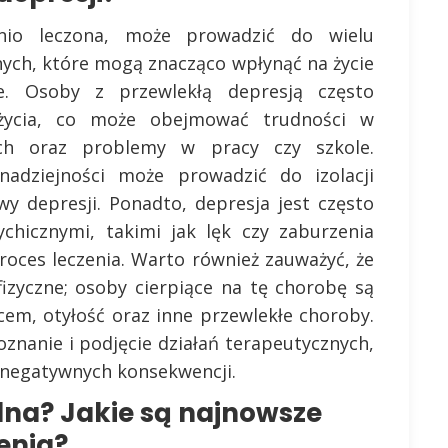
dnio leczona, może prowadzić do wielu
ch, które mogą znacząco wpłynąć na życie
e. Osoby z przewlekłą depresją często
 życia, co może obejmować trudności w
nych oraz problemy w pracy czy szkole.
adziejności może prowadzić do izolacji
wy depresji. Ponadto, depresja jest często
chicznymi, takimi jak lęk czy zaburzenia
oces leczenia. Warto również zauważyć, że
izyczne; osoby cierpiące na tę chorobę są
cem, otyłość oraz inne przewlekłe choroby.
znanie i podjęcie działań terapeutycznych,
 negatywnych konsekwencji.
alna? Jakie są najnowsze
enia?