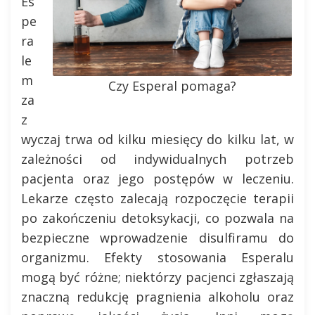
Es
pe
ra
le
m
Czy Esperal pomaga?
za
z
wyczaj trwa od kilku miesięcy do kilku lat, w
zależności od indywidualnych potrzeb
pacjenta oraz jego postępów w leczeniu.
Lekarze często zalecają rozpoczęcie terapii
po zakończeniu detoksykacji, co pozwala na
bezpieczne wprowadzenie disulfiramu do
organizmu. Efekty stosowania Esperalu
mogą być różne; niektórzy pacjenci zgłaszają
znaczną redukcję pragnienia alkoholu oraz