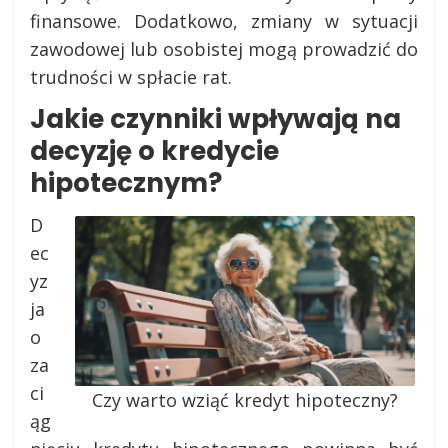
finansowe. Dodatkowo, zmiany w sytuacji
zawodowej lub osobistej mogą prowadzić do
trudności w spłacie rat.
Jakie czynniki wpływają na
decyzję o kredycie
hipotecznym?
D
ec
yz
ja
o
za
ci
Czy warto wziąć kredyt hipoteczny?
ąg