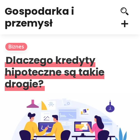
Gospodarka i
przemysł
Biznes
Dlaczego kredyty
hipoteczne są takie
drogie?