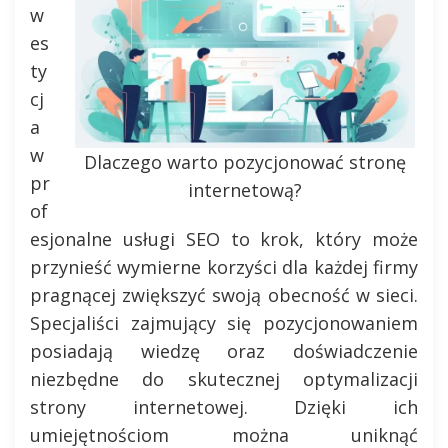
w
es
ty
cj
a
w
Dlaczego warto pozycjonować stronę
pr
internetową?
of
esjonalne usługi SEO to krok, który może
przynieść wymierne korzyści dla każdej firmy
pragnącej zwiększyć swoją obecność w sieci.
Specjaliści zajmujący się pozycjonowaniem
posiadają wiedzę oraz doświadczenie
niezbędne do skutecznej optymalizacji
strony internetowej. Dzięki ich
umiejętnościom można uniknąć