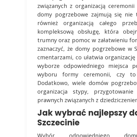
związanych z organizacją ceremoni
domy pogrzebowe zajmują się nie t
również organizacją całego prze
kompleksową obsługę, która obejm
trumny oraz pomoc w załatwieniu fo
zaznaczyć, że domy pogrzebowe w Sz
cmentarzami, co ułatwia organizację
wyborze odpowiedniego miejsca p
wyboru formy ceremonii, czy to t
Dodatkowo, wiele domów pogrzebowy
organizacja stypy, przygotowan
prawnych związanych z dziedziczenie
Jak wybrać najlepszy 
Szczecinie
Wybór odpowiedniego dom