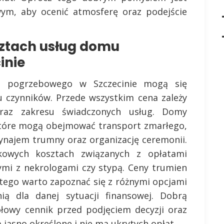
m, aby ocenić atmosferę oraz podejście
sztach usług domu
inie
u pogrzebowego w Szczecinie mogą się
lu czynników. Przede wszystkim cena zależy
raz zakresu świadczonych usług. Domy
które mogą obejmować transport zmarłego,
ynajem trumny oraz organizację ceremonii.
owych kosztach związanych z opłatami
mi z nekrologami czy stypą. Ceny trumien
atego warto zapoznać się z różnymi opcjami
ią dla danej sytuacji finansowej. Dobrą
ółowy cennik przed podjęciem decyzji oraz
ą jasno określone i nie ma ukrytych opłat.