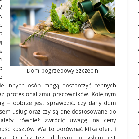
ć
w
e
a
ą
e
d
b
Dom pogrzebowy Szczecin
z
 innych osób mogą dostarczyć cennych
raz profesjonalizmu pracowników. Kolejnym
ug – dobrze jest sprawdzić, czy dany dom
sem usług oraz czy są one dostosowane do
 Należy również zwrócić uwagę na ceny
ość kosztów. Warto porównać kilka ofert i
płat. Oprócz tego dobrym pomysłem jest