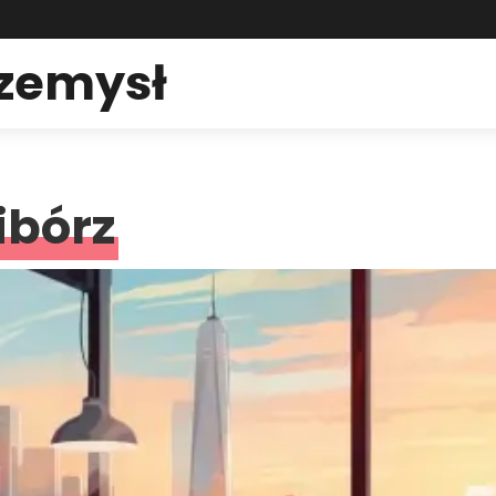
rzemysł
ibórz