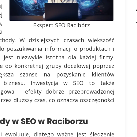
j
j
,
Ekspert SEO Racibórz
a
ychody. W dzisiejszych czasach większość
do poszukiwania informacji o produktach i
 jest niezwykle istotna dla każdej firmy.
e do konkretnej grupy docelowej poprzez
ększa szanse na pozyskanie klientów
o biznesu. Inwestycja w SEO to także
ngowa – efekty dobrze przeprowadzonej
rzez dłuższy czas, co oznacza oszczędności
ndy w SEO w Raciborzu
i ewoluuje, dlatego ważne jest śledzenie