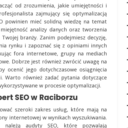
acząć od zrozumienia, jakie umiejętności i
ofesjonalista zajmujący się optymalizacją
EO powinien mieć solidną wiedzę na temat
miejętność analizy danych oraz tworzenia
i Twojej branży. Zanim podejmiesz decyzję,
ia rynku i zapoznać się z opiniami innych
ukując fora internetowe, grupy na mediach
owe. Dobrze jest również zwrócić uwagę na
aby ocenić jego dotychczasowe osiągnięcia
mi. Warto również zadać pytania dotyczące
wykorzystywane w procesie optymalizacji.
spert SEO w Raciborzu
ować szeroki zakres usług, które mają na
ony internetowej w wynikach wyszukiwania.
g należą audyty SEO, które pozwalają