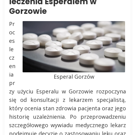
leczenia Esperalem w
Gorzowie
Pr
oc
es
le
cz
en
ia
Esperal Gorzów
pr
zy użyciu Esperalu w Gorzowie rozpoczyna
się od konsultacji z lekarzem specjalistą,
który ocenia stan zdrowia pacjenta oraz jego
historię uzależnienia. Po przeprowadzeniu
szczegółowego wywiadu medycznego lekarz
podejmuje decyzję o zastosowaniu leku oraz