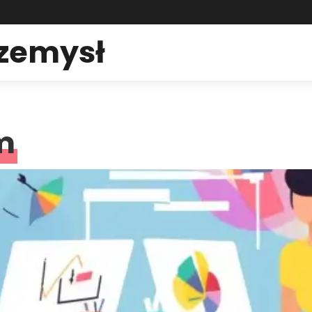
rzemysł
m