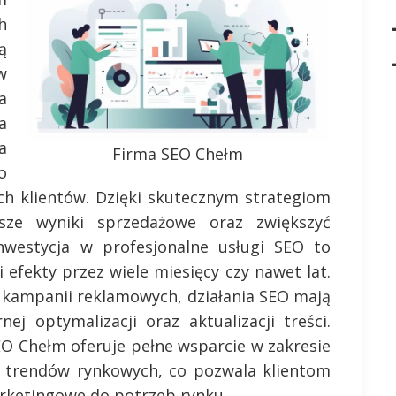
h
ą
w
a
a
a
Firma SEO Chełm
o
ch klientów. Dzięki skutecznym strategiom
ze wyniki sprzedażowe oraz zwiększyć
nwestycja w profesjonalne usługi SEO to
 efekty przez wiele miesięcy czy nawet lat.
 kampanii reklamowych, działania SEO mają
ej optymalizacji oraz aktualizacji treści.
EO Chełm oferuje pełne wsparcie w zakresie
cji trendów rynkowych, co pozwala klientom
arketingowe do potrzeb rynku.