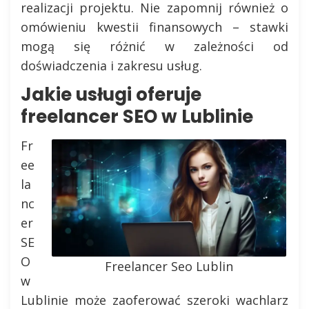
realizacji projektu. Nie zapomnij również o
omówieniu kwestii finansowych – stawki
mogą się różnić w zależności od
doświadczenia i zakresu usług.
Jakie usługi oferuje
freelancer SEO w Lublinie
Fr
ee
la
nc
er
SE
O
Freelancer Seo Lublin
w
Lublinie może zaoferować szeroki wachlarz