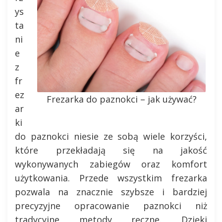
ys
ta
ni
e
z
fr
ez
Frezarka do paznokci – jak używać?
ar
ki
do paznokci niesie ze sobą wiele korzyści,
które przekładają się na jakość
wykonywanych zabiegów oraz komfort
użytkowania. Przede wszystkim frezarka
pozwala na znacznie szybsze i bardziej
precyzyjne opracowanie paznokci niż
tradycyjne metody ręczne. Dzięki