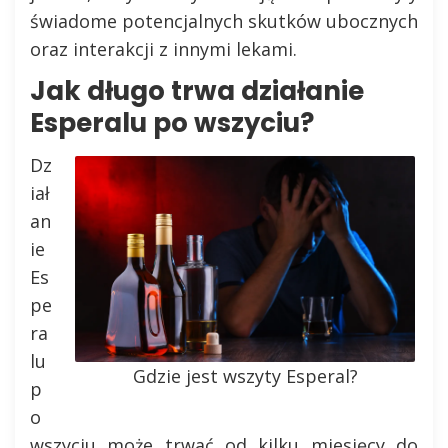
świadome potencjalnych skutków ubocznych
oraz interakcji z innymi lekami.
Jak długo trwa działanie
Esperalu po wszyciu?
Dz
iał
an
ie
Es
pe
ra
lu
Gdzie jest wszyty Esperal?
p
o
wszyciu może trwać od kilku miesięcy do