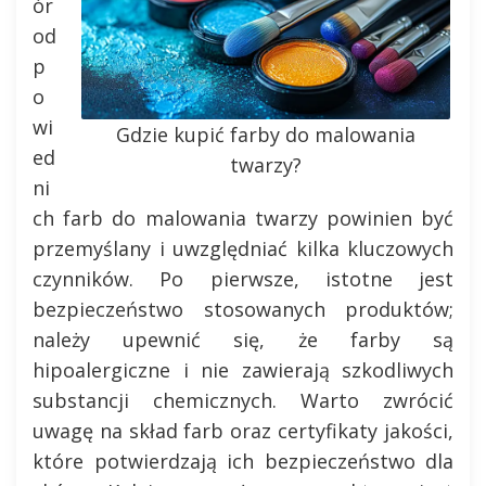
ór
od
p
o
wi
Gdzie kupić farby do malowania
ed
twarzy?
ni
ch farb do malowania twarzy powinien być
przemyślany i uwzględniać kilka kluczowych
czynników. Po pierwsze, istotne jest
bezpieczeństwo stosowanych produktów;
należy upewnić się, że farby są
hipoalergiczne i nie zawierają szkodliwych
substancji chemicznych. Warto zwrócić
uwagę na skład farb oraz certyfikaty jakości,
które potwierdzają ich bezpieczeństwo dla