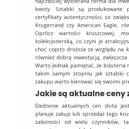
najczęściej wybierana forma dla inw
kwoty. Sztabki są produkowane 
certyfikaty autentyczności, co zwięk
Krugerrand czy American Eagle, ró
Oprócz wartości kruszcowej, 
kolekcjonerską, co czyni je atrakcyjn
choć często droższa ze względu na k
również dobrą inwestycją, zwłaszcza 
Warto jednak pamiętać, że biżuteria
takim samym stopniu jak sztabki c
zakupu warto kierować się swoimi pre
Jakie są aktualne ceny zł
Śledzenie aktualnych cen złota je
planuje zakup lub sprzedaż tego krus
zależności od wielu czynników, ta