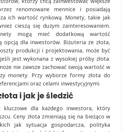
estorów, którzy chcą zainwestować większe
przez renomowane mennice i posiadają
sza ich wartość rynkową. Monety, takie jak
wnież cieszą się dużym zainteresowaniem.
monety mogą mieć dodatkową wartość
ą opcją dla inwestorów. Biżuteria ze złota,
oszty produkcji i projektowania, może być
jeśli jest wykonana z wysokiej próby złota.
 może nie zawsze zachować swoją wartość w
zy monety. Przy wyborze formy złota do
ferencjami oraz celami inwestycyjnymi.
ota i jak je śledzić
st kluczowe dla każdego inwestora, który
zcu. Ceny złota zmieniają się na bieżąco w
kich jak sytuacja gospodarcza, polityka