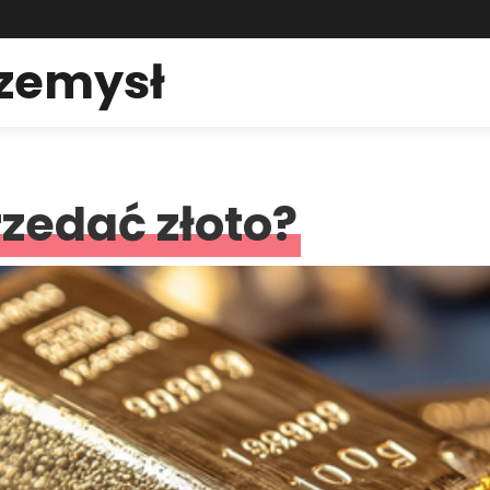
rzemysł
rzedać złoto?