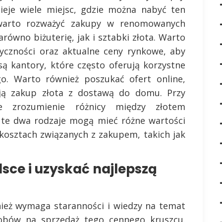
ieje wiele miejsc, gdzie można nabyć ten
 warto rozważyć zakupy w renomowanych
arówno biżuterię, jak i sztabki złota. Warto
tyczności oraz aktualne ceny rynkowe, aby
są kantory, które często oferują korzystne
go. Warto również poszukać ofert online,
ają zakup złota z dostawą do domu. Przy
że zrozumienie różnicy między złotem
ż te dwa rodzaje mogą mieć różne wartości
kosztach związanych z zakupem, takich jak
lsce i uzyskać najlepszą
nież wymaga staranności i wiedzy na temat
osobów na sprzedaż tego cennego kruszcu.