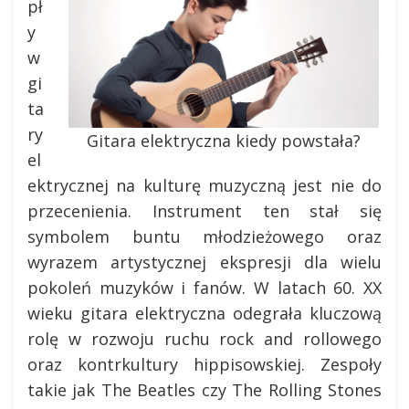
pł
y
w
gi
ta
ry
Gitara elektryczna kiedy powstała?
el
ektrycznej na kulturę muzyczną jest nie do
przecenienia. Instrument ten stał się
symbolem buntu młodzieżowego oraz
wyrazem artystycznej ekspresji dla wielu
pokoleń muzyków i fanów. W latach 60. XX
wieku gitara elektryczna odegrała kluczową
rolę w rozwoju ruchu rock and rollowego
oraz kontrkultury hippisowskiej. Zespoły
takie jak The Beatles czy The Rolling Stones