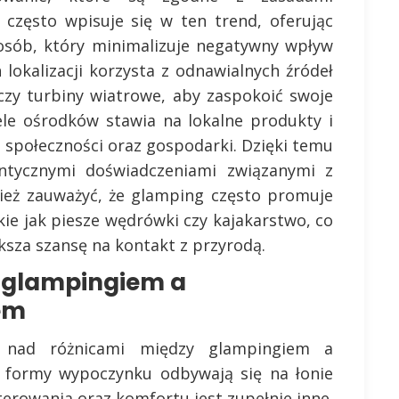
często wpisuje się w ten trend, oferując
osób, który minimalizuje negatywny wpływ
lokalizacji korzysta z odnawialnych źródeł
 czy turbiny wiatrowe, aby zaspokoić swoje
ele ośrodków stawia na lokalne produkty i
 społeczności oraz gospodarki. Dzięki temu
ntycznymi doświadczeniami związanymi z
ież zauważyć, że glamping często promuje
ie jak piesze wędrówki czy kajakarstwo, co
ksza szansę na kontakt z przyrodą.
y glampingiem a
em
ę nad różnicami między glampingiem a
 formy wypoczynku odbywają się na łonie
terowania oraz komfortu jest zupełnie inne.