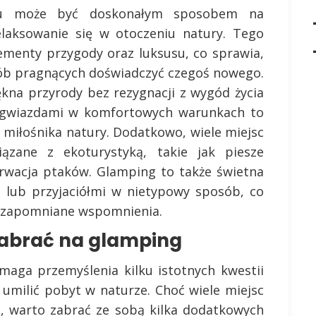
gu może być doskonałym sposobem na
elaksowanie się w otoczeniu natury. Tego
ementy przygody oraz luksusu, co sprawia,
sób pragnących doświadczyć czegoś nowego.
kna przyrody bez rezygnacji z wygód życia
 gwiazdami w komfortowych warunkach to
 miłośnika natury. Dodatkowo, wiele miejsc
ązane z ekoturystyką, takie jak piesze
erwacja ptaków. Glamping to także świetna
ą lub przyjaciółmi w nietypowy sposób, co
iezapomniane wspomnienia.
zabrać na glamping
aga przemyślenia kilku istotnych kwestii
umilić pobyt w naturze. Choć wiele miejsc
, warto zabrać ze sobą kilka dodatkowych