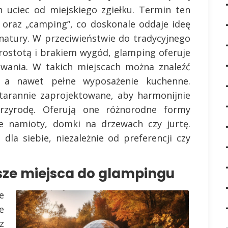
 uciec od miejskiego zgiełku. Termin ten
 oraz „camping”, co doskonale oddaje ideę
atury. W przeciwieństwie do tradycyjnego
prostotą i brakiem wygód, glamping oferuje
owania. W takich miejscach można znaleźć
, a nawet pełne wyposażenie kuchenne.
starannie zaprojektowane, aby harmonijnie
zyrodę. Oferują one różnorodne formy
we namioty, domki na drzewach czy jurtę.
dla siebie, niezależnie od preferencji czy
jsze miejsca do glampingu
e
e
z