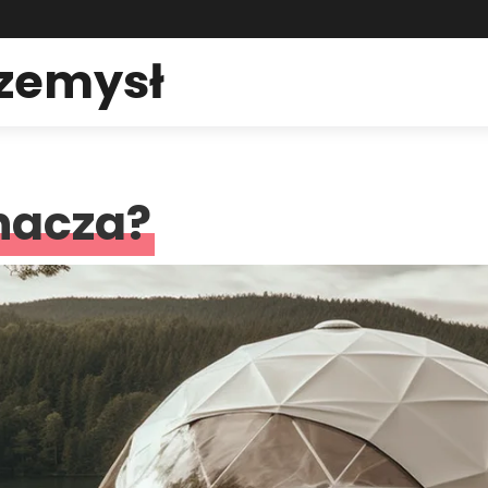
rzemysł
nacza?