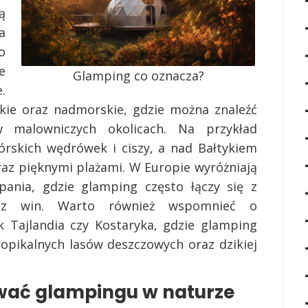
ą
a
o
e
Glamping co oznacza?
.
kie oraz nadmorskie, gdzie można znaleźć
 malowniczych okolicach. Na przykład
órskich wędrówek i ciszy, a nad Bałtykiem
raz pięknymi plażami. W Europie wyróżniają
zpania, gdzie glamping często łączy się z
raz win. Warto również wspomnieć o
k Tajlandia czy Kostaryka, gdzie glamping
opikalnych lasów deszczowych oraz dzikiej
wać glampingu w naturze