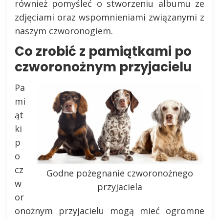
również pomyśleć o stworzeniu albumu ze
zdjęciami oraz wspomnieniami związanymi z
naszym czworonogiem.
Co zrobić z pamiątkami po
czworonożnym przyjacielu
Pa
mi
ąt
ki
p
o
cz
Godne pożegnanie czworonożnego
w
przyjaciela
or
onożnym przyjacielu mogą mieć ogromne