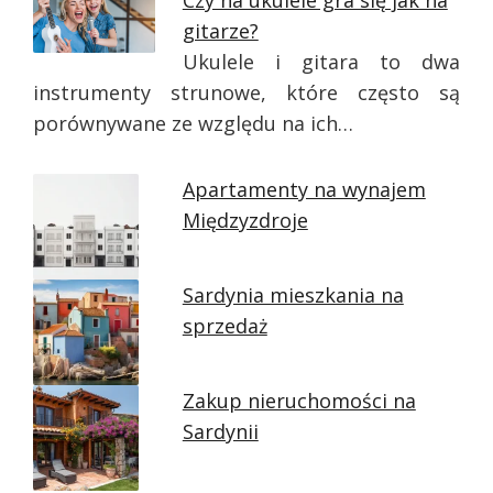
Czy na ukulele gra się jak na
gitarze?
Ukulele i gitara to dwa
instrumenty strunowe, które często są
porównywane ze względu na ich…
Apartamenty na wynajem
Międzyzdroje
Sardynia mieszkania na
sprzedaż
Zakup nieruchomości na
Sardynii