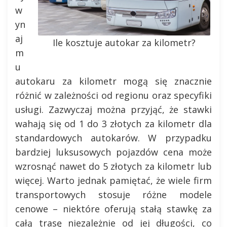
w
yn
aj
Ile kosztuje autokar za kilometr?
m
u
autokaru za kilometr mogą się znacznie
różnić w zależności od regionu oraz specyfiki
usługi. Zazwyczaj można przyjąć, że stawki
wahają się od 1 do 3 złotych za kilometr dla
standardowych autokarów. W przypadku
bardziej luksusowych pojazdów cena może
wzrosnąć nawet do 5 złotych za kilometr lub
więcej. Warto jednak pamiętać, że wiele firm
transportowych stosuje różne modele
cenowe – niektóre oferują stałą stawkę za
całą trasę niezależnie od jej długości, co