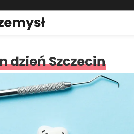
rzemysł
n dzień Szczecin