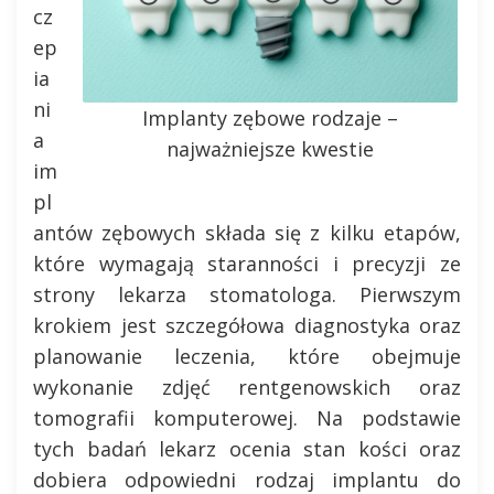
cz
ep
ia
ni
Implanty zębowe rodzaje –
a
najważniejsze kwestie
im
pl
antów zębowych składa się z kilku etapów,
które wymagają staranności i precyzji ze
strony lekarza stomatologa. Pierwszym
krokiem jest szczegółowa diagnostyka oraz
planowanie leczenia, które obejmuje
wykonanie zdjęć rentgenowskich oraz
tomografii komputerowej. Na podstawie
tych badań lekarz ocenia stan kości oraz
dobiera odpowiedni rodzaj implantu do