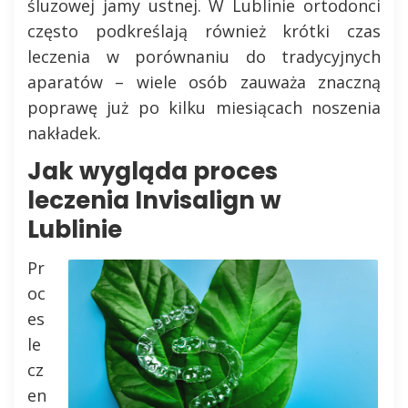
śluzowej jamy ustnej. W Lublinie ortodonci
często podkreślają również krótki czas
leczenia w porównaniu do tradycyjnych
aparatów – wiele osób zauważa znaczną
poprawę już po kilku miesiącach noszenia
nakładek.
Jak wygląda proces
leczenia Invisalign w
Lublinie
Pr
oc
es
le
cz
en