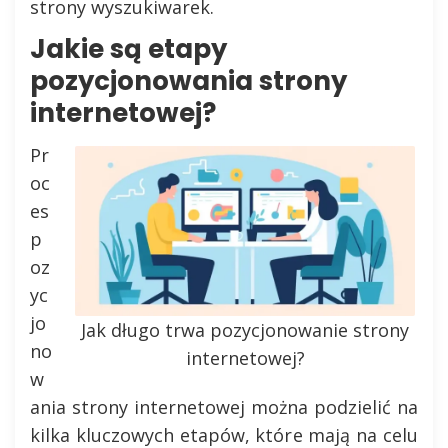
strony wyszukiwarek.
Jakie są etapy
pozycjonowania strony
internetowej?
Pr
oc
es
p
oz
yc
jo
Jak długo trwa pozycjonowanie strony
no
internetowej?
w
ania strony internetowej można podzielić na
kilka kluczowych etapów, które mają na celu