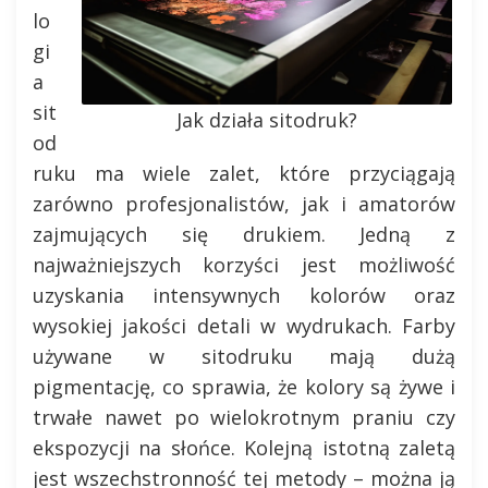
lo
gi
a
sit
Jak działa sitodruk?
od
ruku ma wiele zalet, które przyciągają
zarówno profesjonalistów, jak i amatorów
zajmujących się drukiem. Jedną z
najważniejszych korzyści jest możliwość
uzyskania intensywnych kolorów oraz
wysokiej jakości detali w wydrukach. Farby
używane w sitodruku mają dużą
pigmentację, co sprawia, że kolory są żywe i
trwałe nawet po wielokrotnym praniu czy
ekspozycji na słońce. Kolejną istotną zaletą
jest wszechstronność tej metody – można ją