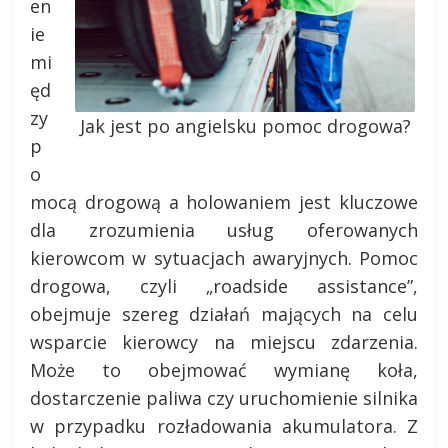
en
ie
mi
ęd
zy
Jak jest po angielsku pomoc drogowa?
p
o
mocą drogową a holowaniem jest kluczowe
dla zrozumienia usług oferowanych
kierowcom w sytuacjach awaryjnych. Pomoc
drogowa, czyli „roadside assistance”,
obejmuje szereg działań mających na celu
wsparcie kierowcy na miejscu zdarzenia.
Może to obejmować wymianę koła,
dostarczenie paliwa czy uruchomienie silnika
w przypadku rozładowania akumulatora. Z