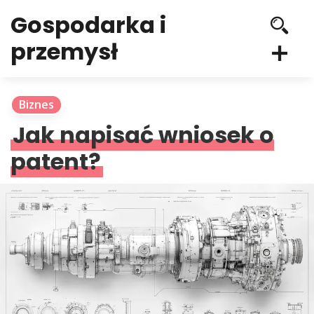
Gospodarka i
przemysł
Biznes
Jak napisać wniosek o
patent?