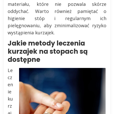
materiału, które nie pozwala skórze
oddychać. Warto również pamiętać o
higienie stóp i regularnym ich
pielęgnowaniu, aby zminimalizować ryzyko
wystąpienia kurzajek.
Jakie metody leczenia
kurzajek na stopach są
dostępne
Le
cz
en
ie
ku
rz
aj