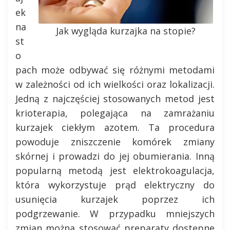
ek
na
Jak wygląda kurzajka na stopie?
st
o
pach może odbywać się różnymi metodami
w zależności od ich wielkości oraz lokalizacji.
Jedną z najczęściej stosowanych metod jest
krioterapia, polegająca na zamrażaniu
kurzajek ciekłym azotem. Ta procedura
powoduje zniszczenie komórek zmiany
skórnej i prowadzi do jej obumierania. Inną
popularną metodą jest elektrokoagulacja,
która wykorzystuje prąd elektryczny do
usunięcia kurzajek poprzez ich
podgrzewanie. W przypadku mniejszych
zmian można stosować preparaty dostępne