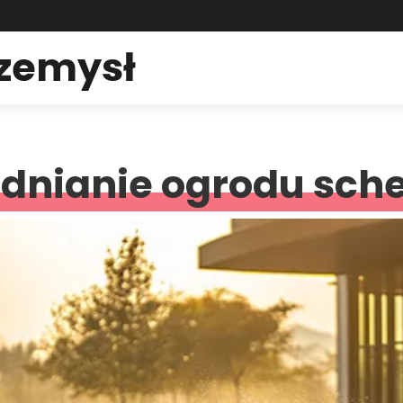
rzemysł
adnianie ogrodu sch