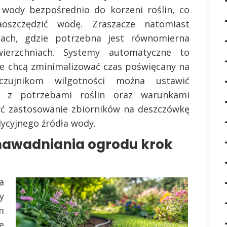
 wody bezpośrednio do korzeni roślin, co
aoszczędzić wodę. Zraszacze natomiast
ach, gdzie potrzebna jest równomierna
ierzchniach. Systemy automatyczne to
re chcą zminimalizować czas poświęcany na
czujnikom wilgotności można ustawić
 z potrzebami roślin oraz warunkami
ć zastosowanie zbiorników na deszczówkę
dycyjnego źródła wody.
nawadniania ogrodu krok
a
y
m
e