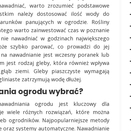
 nawadniać, warto zrozumieć podstawowe
stkim należy dostosować ilość wody do
arunków panujących w ogrodzie. Rośliny
atego warto zainwestować czas w poznanie
by nie nawadniać w godzinach największego
oże szybko parować, co prowadzi do jej
na nawadnianie jest wczesny poranek lub
m jest rodzaj gleby, która również wpływa
łąb ziemi. Gleby piaszczyste wymagają
liniaste zatrzymują wodę dłużej.
ania ogrodu wybrać?
awadniania ogrodu jest kluczowy dla
eje wiele różnych rozwiązań, które można
zeb ogrodników. Najpopularniejsze metody
ze oraz systemy automatyczne. Nawadnianie