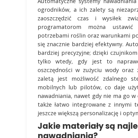
Automatyczne systemy nawadniania 
ogrodników, a ich zalety są niezap
zaoszczędzić czas i wysiłek zw
programatorom można ustawić
potrzebami roślin oraz warunkami po
się znacznie bardziej efektywny. Au
bardziej precyzyjne; dzięki czujnik
tylko wtedy, gdy jest to napraw
oszczędności w zużyciu wody oraz z
zaletą jest możliwość zdalnego s
mobilnych lub pilotów, co daje uż
nawadniania, nawet gdy nie ma go w
także łatwo integrowane z innymi 
jeszcze większą personalizację i opty
Jakie materiały są naj
nawadniania?