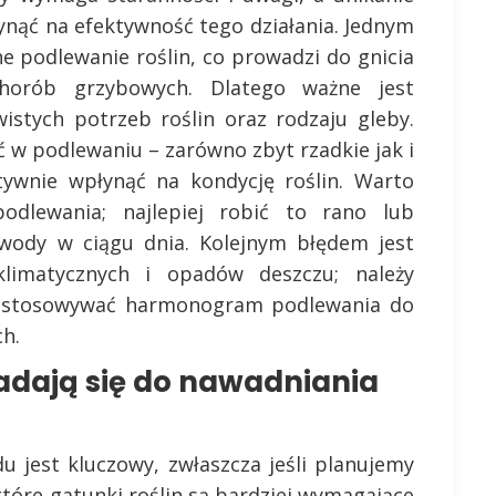
nąć na efektywność tego działania. Jednym
e podlewanie roślin, co prowadzi do gnicia
chorób grzybowych. Dlatego ważne jest
istych potrzeb roślin oraz rodzaju gleby.
 w podlewaniu – zarówno zbyt rzadkie jak i
ywnie wpłynąć na kondycję roślin. Warto
dlewania; najlepiej robić to rano lub
wody w ciągu dnia. Kolejnym błędem jest
limatycznych i opadów deszczu; należy
dostosowywać harmonogram podlewania do
h.
 nadają się do nawadniania
 jest kluczowy, zwłaszcza jeśli planujemy
tóre gatunki roślin są bardziej wymagające