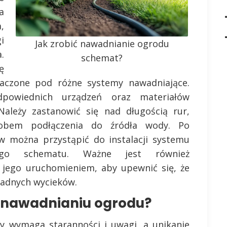
a
,
i
Jak zrobić nawadnianie ogrodu
.
schemat?
ę
naczone pod różne systemy nawadniające.
powiednich urządzeń oraz materiałów
leży zastanowić się nad długością rur,
sobem podłączenia do źródła wody. Po
w można przystąpić do instalacji systemu
nego schematu. Ważne jest również
 jego uruchomieniem, aby upewnić się, że
żadnych wycieków.
y nawadnianiu ogrodu?
y wymaga staranności i uwagi, a unikanie