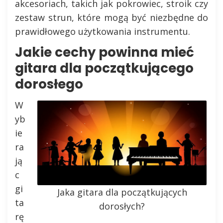
akcesoriach, takich jak pokrowiec, stroik czy
zestaw strun, które mogą być niezbędne do
prawidłowego użytkowania instrumentu.
Jakie cechy powinna mieć
gitara dla początkującego
dorosłego
W
yb
ie
ra
ją
c
gi
Jaka gitara dla początkujących
ta
dorosłych?
rę