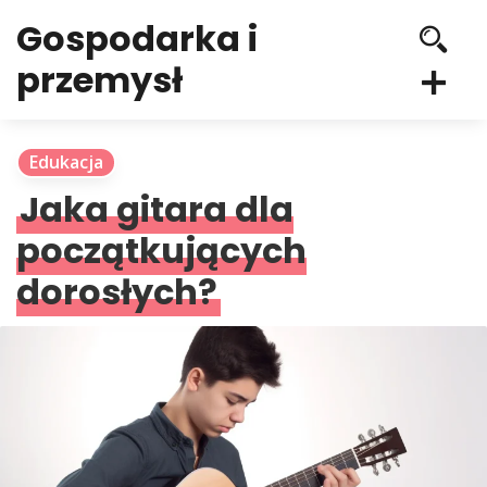
Gospodarka i
przemysł
Edukacja
Jaka gitara dla
początkujących
dorosłych?