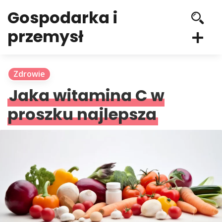
Gospodarka i
przemysł
Zdrowie
Jaka witamina C w
proszku najlepsza