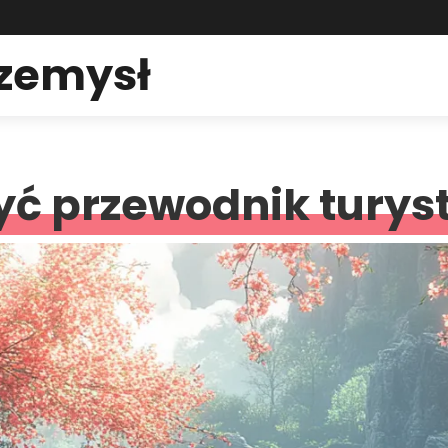
rzemysł
yć przewodnik turys