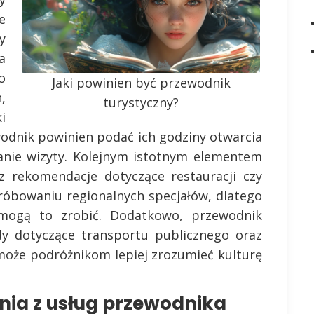
e
y
a
o
Jaki powinien być przewodnik
,
turystyczny?
i
wodnik powinien podać ich godziny otwarcia
wanie wizyty. Kolejnym istotnym elementem
az rekomendacje dotyczące restauracji czy
róbowaniu regionalnych specjałów, dlatego
mogą to zrobić. Dodatkowo, przewodnik
dy dotyczące transportu publicznego oraz
omoże podróżnikom lepiej zrozumieć kulturę
ania z usług przewodnika