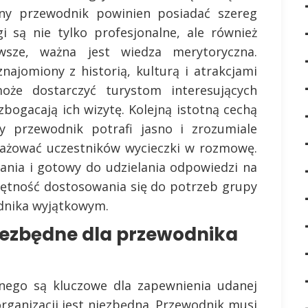
lny przewodnik powinien posiadać szereg
gi są nie tylko profesjonalne, ale również
wsze, ważna jest wiedza merytoryczna.
ajomiony z historią, kulturą i atrakcjami
że dostarczyć turystom interesujących
zbogacają ich wizytę. Kolejną istotną cechą
ry przewodnik potrafi jasno i zrozumiale
gażować uczestników wycieczki w rozmowę.
ania i gotowy do udzielania odpowiedzi na
ejętność dostosowania się do potrzeb grupy
odnika wyjątkowym.
niezbędne dla przewodnika
znego są kluczowe dla zapewnienia udanej
organizacji jest niezbędna. Przewodnik musi