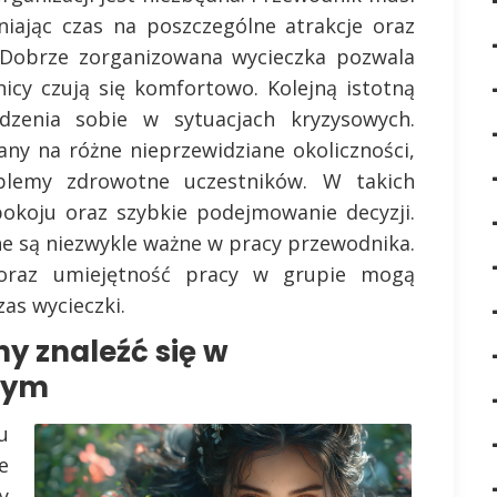
niając czas na poszczególne atrakcje oraz
. Dobrze zorganizowana wycieczka pozwala
nicy czują się komfortowo. Kolejną istotną
dzenia sobie w sytuacjach kryzysowych.
ny na różne nieprzewidziane okoliczności,
blemy zdrowotne uczestników. W takich
pokoju oraz szybkie podejmowanie decyzji.
ne są niezwykle ważne w pracy przewodnika.
 oraz umiejętność pracy w grupie mogą
as wycieczki.
y znaleźć się w
nym
u
e
y