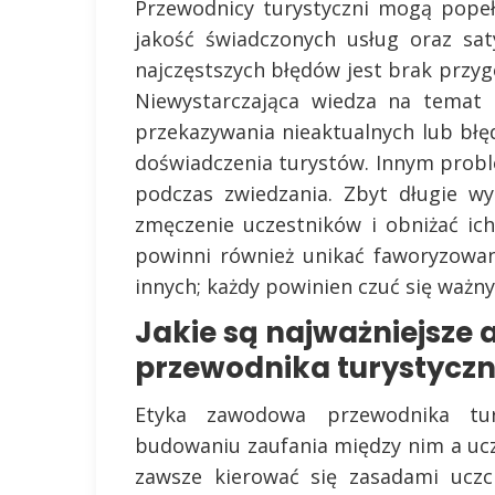
Przewodnicy turystyczni mogą popeł
jakość świadczonych usług oraz sat
najczęstszych błędów jest brak prz
Niewystarczająca wiedza na temat
przekazywania nieaktualnych lub błę
doświadczenia turystów. Innym prob
podczas zwiedzania. Zbyt długie 
zmęczenie uczestników i obniżać ic
powinni również unikać faworyzowa
innych; każdy powinien czuć się ważn
Jakie są najważniejsze
przewodnika turystycz
Etyka zawodowa przewodnika tu
budowaniu zaufania między nim a uc
zawsze kierować się zasadami uczci