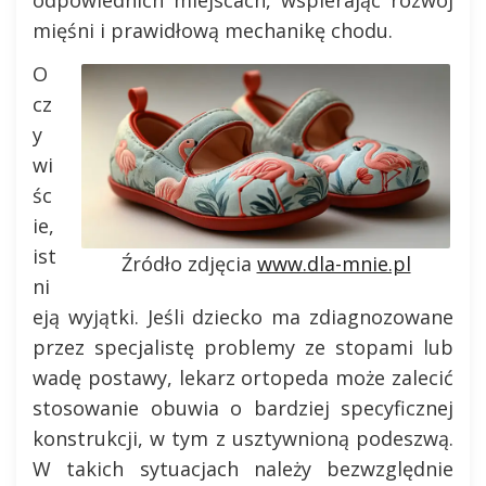
odpowiednich miejscach, wspierając rozwój
mięśni i prawidłową mechanikę chodu.
O
cz
y
wi
śc
ie,
ist
Źródło zdjęcia
www.dla-mnie.pl
ni
eją wyjątki. Jeśli dziecko ma zdiagnozowane
przez specjalistę problemy ze stopami lub
wadę postawy, lekarz ortopeda może zalecić
stosowanie obuwia o bardziej specyficznej
konstrukcji, w tym z usztywnioną podeszwą.
W takich sytuacjach należy bezwzględnie