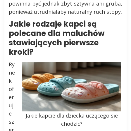
powinna być jednak zbyt sztywna ani gruba,
ponieważ utrudniałaby naturalny ruch stopy.
Jakie rodzaje kapci są
polecane dla maluchów
stawiających pierwsze
kroki?
Ry
ne
k
of
er
uj
e
Jakie kapcie dla dziecka uczącego sie
sz
chodzić?
er