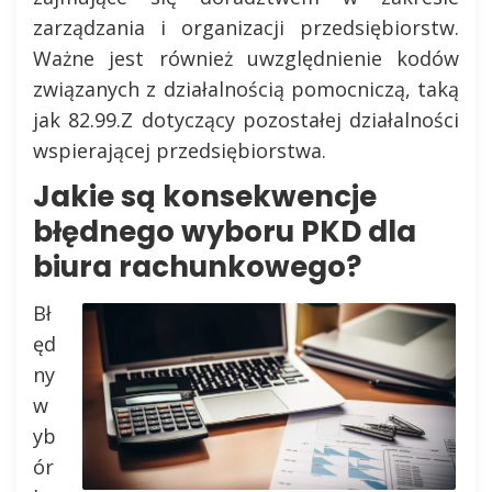
zarządzania i organizacji przedsiębiorstw.
Ważne jest również uwzględnienie kodów
związanych z działalnością pomocniczą, taką
jak 82.99.Z dotyczący pozostałej działalności
wspierającej przedsiębiorstwa.
Jakie są konsekwencje
błędnego wyboru PKD dla
biura rachunkowego?
Bł
ęd
ny
w
yb
ór