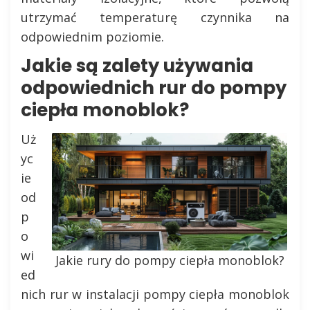
utrzymać temperaturę czynnika na
odpowiednim poziomie.
Jakie są zalety używania
odpowiednich rur do pompy
ciepła monoblok?
Uż
yc
ie
od
p
o
wi
Jakie rury do pompy ciepła monoblok?
ed
nich rur w instalacji pompy ciepła monoblok